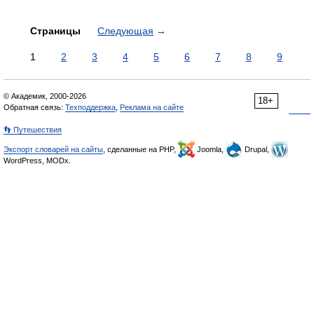
Страницы
Следующая
→
1
2
3
4
5
6
7
8
9
© Академик, 2000-2026
18+
Обратная связь:
Техподдержка
,
Реклама на сайте
👣 Путешествия
Экспорт словарей на сайты
, сделанные на PHP,
Joomla,
Drupal,
WordPress, MODx.