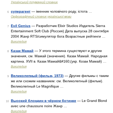
Український тлумачний словник
суперагент
— іменник чоловічого роду, істота …
6
Орфографічний словник української мови
Evil Genius
— Разработчик Elixir Studios Издатель Sierra
7
Entertainment Soft Club (Россия) Дата выпуска 28 сентября
2004 Жанр RTS/симулятор бога Возрастные рейтинги …
Википедия
Казак Мамай
— У этого термина существуют и другие
8
значения, см. Мамай (значения). Казак Мамай. Народная
картина. XVII в. Казак Мамай&#160;(укр. Козак Мамай) …
Википедия
Великолепный (фильм, 1973)
— Другие фильмы с таким
9
же или схожим названием: см. Великолепный (фильм).
Великолепный Le Magnifique …
Википедия
Высокий блондин в чёрном ботинке
— Le Grand Blond
10
avec une chaussure noire Жанр …
Википедия