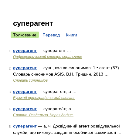
суперагент
Толкование
Перевод
Книги
суперагент
— суперагент …
1
Орфографический словарь-справочник
суперагент
— сущ., кол во синонимов: 1 • агент (57)
2
Словарь синонимов ASIS. В.Н. Тришин. 2013 …
Словарь синонимов
суперагент
— супераг ент, а …
3
Русский орфографический словарь
суперагент
— супераге/нт, а …
4
Слитно. Раздельно. Через дефис.
суперагент
— а, ч. Досвідчений агент розвідувальної
5
служби, що виконує завдання особливої важливості …